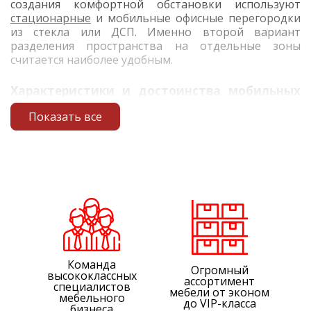
создания комфортной обстановки используют
стационарные
и мобильные офисные перегородки
из стекла или ДСП. Именно второй вариант
разделения пространства на отдельные зоны
считается наиболее удобным.
Характеристики и достоинства мобильных
офисных перегородок
Показать все
Конструкции представляют собой ограждения
высотой 110-180 см и шириной 60-140 см.
Монтируются вокруг уже установленных столов или
комплектуются столешницами, создавая
уединенную рабочую зону для каждого сотрудника,
но сохраняя коммуникационные каналы между
коллегами.
Производители предлагают несколько вариантов
исполнения конструкций — глухие, полностью или
Команда
Огромный
высококлассных
наполовину прозрачные. Каркас изготавливается из
ассортимент
специалистов
легкого алюминия, для заполнения используется
мебели от эконом
мебельного
до VIP-класса
ЛДСП с текстурой дерева, плотная ткань с
бизнеса