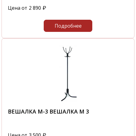
это не займет у вас большого количества
Цена от
2 890
₽
времени.
С нашей компании вы получите
Подробнее
качественную мебель в самые короткие
сроки.
Звоните нам по телефону
+7 495 106-69-99
или посетите наш офис, который
располагается по адресу: г. Москва,
Походный проезд, д. 4, корп. 1, офис 602, 6-й
этаж
ВЕШАЛКА М-3 ВЕШАЛКА М 3
Цена от
3 500
₽