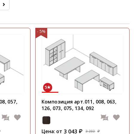
- 5%
5
8, 057,
Композиция арт.011, 008, 063,
126, 073, 075, 134, 092
3 043
Цена: от
₽
3 203
₽
₽