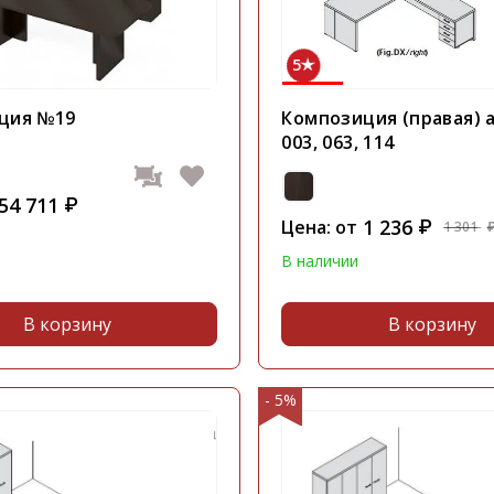
5
ция №19
Композиция (правая) а
003, 063, 114
54 711
₽
1 236
Цена: от
₽
1 301
В наличии
В корзину
В корзину
- 5%