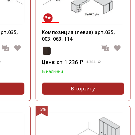
5
рт.035,
Композиция (левая) арт.035,
003, 063, 114
1 236
Цена: от
₽
1 301
₽
₽
В наличии
В корзину
- 5%