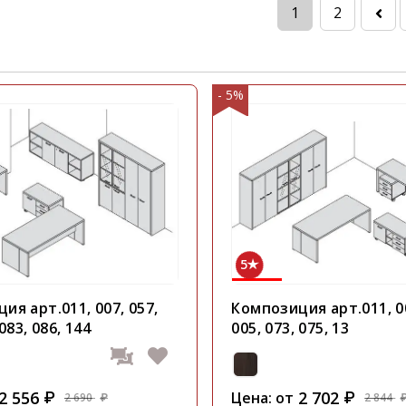
1
2
- 5%
5
ия арт.011, 007, 057,
Композиция арт.011, 00
 083, 086, 144
005, 073, 075, 13
2 556
2 702
₽
Цена: от
₽
2 690
2 844
₽