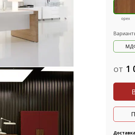
орех
Вариант
МД
от
1 
П
Доставк