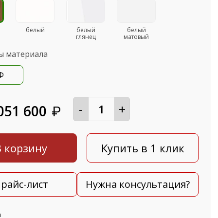
белый
белый
белый
глянец
матовый
ы материала
Ф
-
+
051 600
₽
В корзину
Купить в 1 клик
райс-лист
Нужна консультация?
а