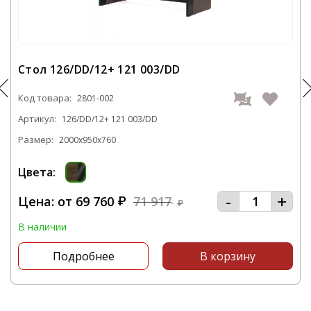
займет у вас большого количества времени.
С нашей компании вы получите
качественную мебель в самые короткие
Стол 126/DD/12+ 121 003/DD
сроки.
Код товара:
2801-002
Звоните нам по телефону
+7 495 106-69-99
Артикул:
126/DD/12+ 121 003/DD
или посетите наш офис, который
Размер:
2000x950x760
располагается по адресу: г. Москва,
Походный проезд, д. 4, корп. 1, офис 602, 6-й
Цвета:
этаж
-
+
Цена: от
69 760
71 917
₽
₽
В наличии
Подробнее
В корзину