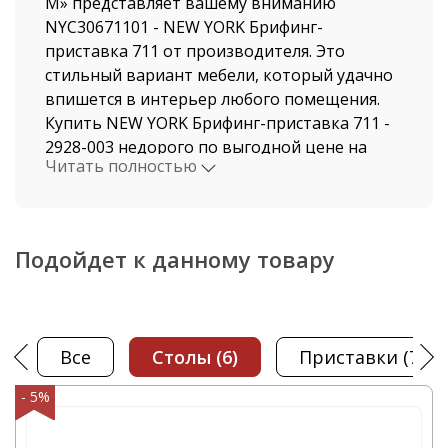
М» представляет вашему вниманию
NYC30671101 - NEW YORK Брифинг-
приставка 711 от производителя. Это
стильный вариант мебели, который удачно
впишется в интерьер любого помещения.
Купить NEW YORK Брифинг-приставка 711 -
2928-003 недорого по выгодной цене на
Читать полностью
сайте нашего магазина, можно не выходя из
дома. Мы давно работаем в этой индустрии,
поэтому нашими клиентами становятся, как
рядовые покупатели, так и крупные
Подойдет к данному товару
компании.
Стоимость NEW YORK Брифинг-приставка
711 и быстрая доставка от нашего магазина
Все
столы
(6)
приставки
(7)
поразит даже самых привередливых
покупателей. Доставка осуществляется по
- 5%
Москве и Московской области
автотранспортом компании ООО "Офисная