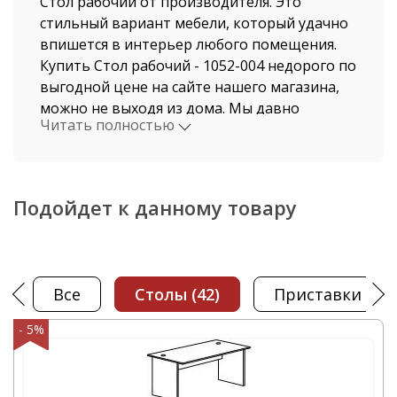
Стол рабочий от производителя. Это
стильный вариант мебели, который удачно
впишется в интерьер любого помещения.
Купить Стол рабочий - 1052-004 недорого по
выгодной цене на сайте нашего магазина,
можно не выходя из дома. Мы давно
Читать полностью
работаем в этой индустрии, поэтому
нашими клиентами становятся, как рядовые
покупатели, так и крупные компании.
Подойдет к данному товару
Стоимость Стол рабочий и быстрая
доставка от нашего магазина поразит даже
самых привередливых покупателей.
Доставка осуществляется по Москве и
Все
столы
(42)
приставки
(15)
Московской области автотранспортом
компании ООО "Офисная мебель АЛЬФА-М",
- 5%
а также по всем регионам России. В нашем
интернет-магазине вы найдете Стол
рабочий в наличии - F0104. Вы