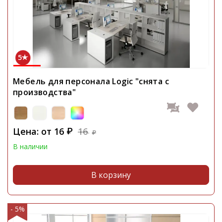
5
Мебель для персонала Logic "снята с
производства"
Цена: от
16
16
₽
₽
В наличии
В корзину
- 5%