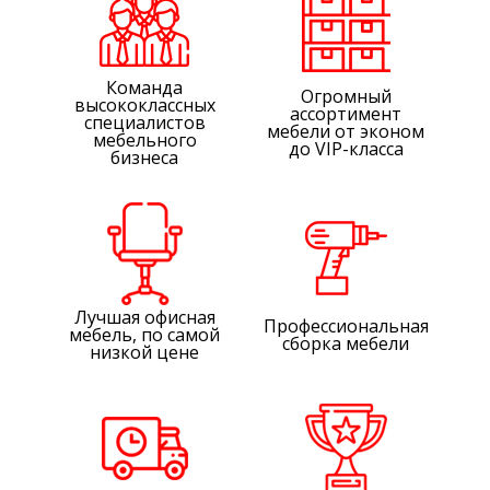
очертания столов и анатомическая форма
стульев обеспечивает максимальную
эффективность рабочего дня.
Команда
Огромный
высококлассных
Любой комплект в нашем каталоге можно купить
ассортимент
специалистов
за 1 клик.
мебели от эконом
мебельного
до VIP-класса
бизнеса
Лучшая офисная
Профессиональная
мебель, по самой
сборка мебели
низкой цене