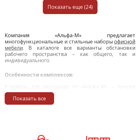
Показать еще (24)
Компания «Альфа-М» предлагает
многофункциональные и стильные наборы
офисной
мебели
. В каталоге все варианты обстановки
рабочего пространства – как общего, так и
индивидуального.
Особенности комплексов:
мебель для персонала
от «Альфа-М» – лучшее
сочетание эргономичности, качества и цены:
Показать все
для изготовления используется
высококачественное ДСП. Толщина столешниц –
19–22 мм;
матовая поверхность материала поглощает
избыточный свет. Мониторы не бликуют,
плоскости комодов и столов не режут глаза;