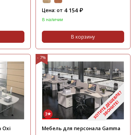
4 154
Цена: от
₽
В наличии
В корзину
- 7%
3
 Oxi
Мебель для персонала Gamma