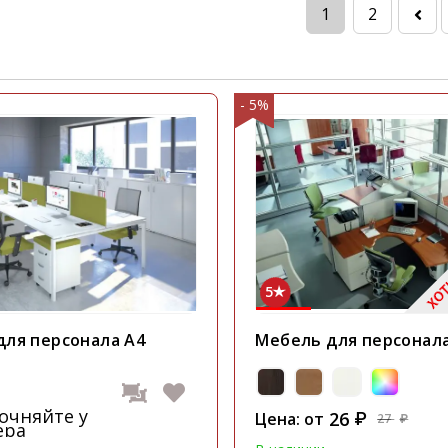
1
2
- 5%
5
для персонала А4
Мебель для персонала
точняйте у
26
Цена: от
₽
27
₽
ера