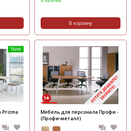
В наличии
В корзину
New
5
 Prizma
Мебель для персонала Профи -
(Профи-металл)