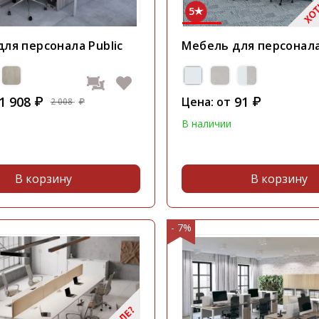
5
ля персонала Public
Мебель для персонала
1 908
91
₽
Цена: от
₽
2 008
₽
В наличии
В корзину
В корзину
- 7%