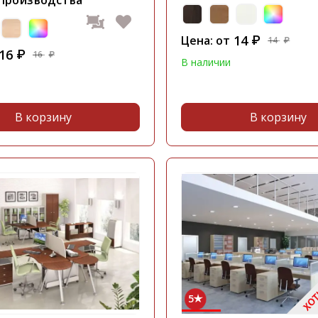
 производства"
14
Цена: от
₽
14
₽
16
₽
16
₽
В наличии
В корзину
В корзину
5