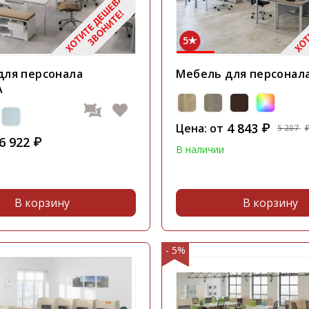
5
для персонала
Мебель для персонала
А
4 843
Цена: от
₽
5 207
6 922
₽
В наличии
В корзину
В корзину
- 5%