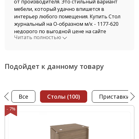
от производителя. Это стильный вариант
мебели, который удачно впишется в
интерьер любого помещения. Купить Стол
журнальный на О-образном м/к - 1177-620
недорого по выгодной цене на сайте
Читать полностью
нашего магазина, можно не выходя из дома.
Мы давно работаем в этой индустрии,
поэтому нашими клиентами становятся, как
рядовые покупатели, так и крупные
Подойдет к данному товару
компании.
Стоимость Стол журнальный на О-образном
м/к и быстрая доставка от нашего магазина
Все
столы
(100)
приставки
(70
поразит даже самых привередливых
покупателей. Доставка осуществляется по
- 7%
Москве и Московской области
автотранспортом компании ООО "Офисная
мебель АЛЬФА-М", а также по всем
регионам России. В нашем интернет-