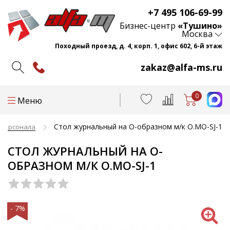
+7 495 106-69-99
Бизнес-центр
«Тушино»
Москва
Походный проезд, д. 4, корп. 1, офис 602, 6-й этаж
zakaz@alfa-ms.ru
0
Меню
Стол журнальный на О-образном м/к O.MO-SJ-1
 персонала
СТОЛ ЖУРНАЛЬНЫЙ НА О-
ОБРАЗНОМ М/К O.MO-SJ-1
- 7%