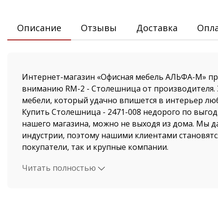
Описание
Отзывы
Доставка
Опл
Интернет-магазин «Офисная мебель АЛЬФА-М» пр
вниманию RM-2 - Столешница от производителя. 
мебели, который удачно впишется в интерьер лю
Купить Столешница - 2471-008 недорого по выгод
нашего магазина, можно не выходя из дома. Мы д
индустрии, поэтому нашими клиентами становятс
покупатели, так и крупные компании.
Читать полностью
Стоимость Столешница и быстрая доставка от на
поразит даже самых привередливых покупателей.
осуществляется по Москве и Московской области
компании ООО "Офисная мебель АЛЬФА-М", а такж