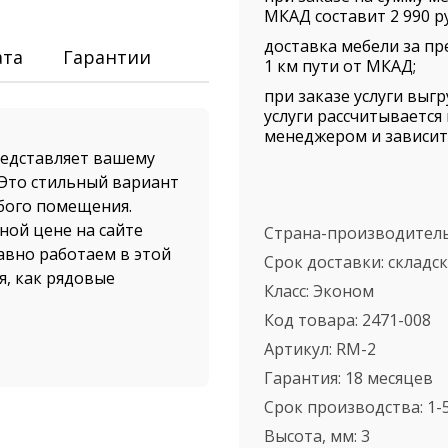
МКАД составит 2 990 ру
доставка мебели за пр
ата
Гарантии
1 км пути от МКАД;
при заказе услуги выг
услуги рассчитываетс
менеджером и зависит 
едставляет вашему
Это стильный вариант
бого помещения.
ной цене на сайте
Страна-производител
авно работаем в этой
Срок доставки:
складс
я, как рядовые
Класс:
Эконом
Код товара:
2471-008
Артикул:
RM-2
шего магазина
 Доставка
Гарантия:
18 месяцев
 автотранспортом
Срок производства:
1-
е по всем регионам
Высота, мм:
3