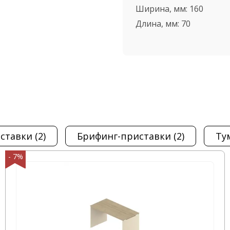
Столешница в наличии
Ширина, мм:
160
ить заказ
Длина, мм:
70
ьшого количества
ель в самые короткие
етите наш офис,
ный проезд, д. 4,
иставки
(2)
брифинг-приставки
(2)
т
- 7%