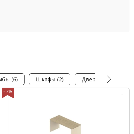
умбы
(6)
шкафы
(2)
двери
(8)
э
- 7%