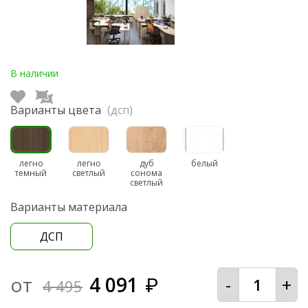
В наличии
Варианты цвета
(дсп)
легно
легно
дуб
белый
темный
светлый
сонома
светлый
Варианты материала
ДСП
от
4 091
-
+
₽
4 495