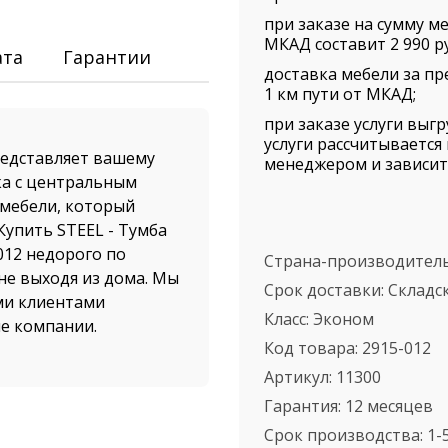
при заказе на сумму ме
МКАД составит 2 990 ру
ата
Гарантии
доставка мебели за пр
1 км пути от МКАД;
при заказе услуги выг
услуги рассчитываетс
едставляет вашему
менеджером и зависит 
ка с центральным
 мебели, который
Купить STEEL - Тумба
012 недорого по
Страна-производител
не выходя из дома. Мы
Срок доставки:
Складс
ми клиентами
Класс:
Эконом
ые компании.
Код товара:
2915-012
ентральным замком и
Артикул:
11300
же самых
Гарантия:
12 месяцев
яется по Москве и
Срок производства:
1-