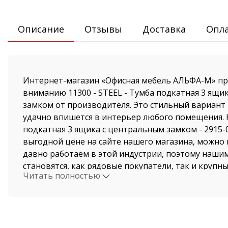
Описание
Отзывы
Доставка
Опл
Интернет-магазин «Офисная мебель АЛЬФА-М» пр
вниманию 11300 - STEEL - Тумба подкатная 3 ящи
замком от производителя. Это стильный вариант
удачно впишется в интерьер любого помещения. 
подкатная 3 ящика с центральным замком - 2915-
выгодной цене на сайте нашего магазина, можно 
давно работаем в этой индустрии, поэтому наши
становятся, как рядовые покупатели, так и крупн
Читать полностью
Стоимость STEEL - Тумба подкатная 3 ящика с ц
быстрая доставка от нашего магазина поразит да
привередливых покупателей. Доставка осуществл