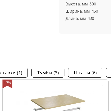
ООО "Офисная мебель
Высота, мм:
600
ашем интернет-
Ширина, мм:
460
ящика с центральным
ожете быстро
Длина, мм:
430
 с центральным
 количества времени.
ель в самые короткие
етите наш офис,
ный проезд, д. 4,
иставки
(1)
тумбы
(3)
шкафы
(6)
- 7%