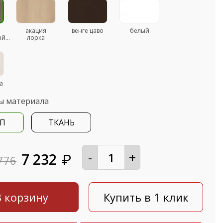
акация
венге цаво
белый
й...
лорка
а
ы материала
П
ТКАНЬ
-
+
7 232
₽
776
В корзину
Купить в 1 клик