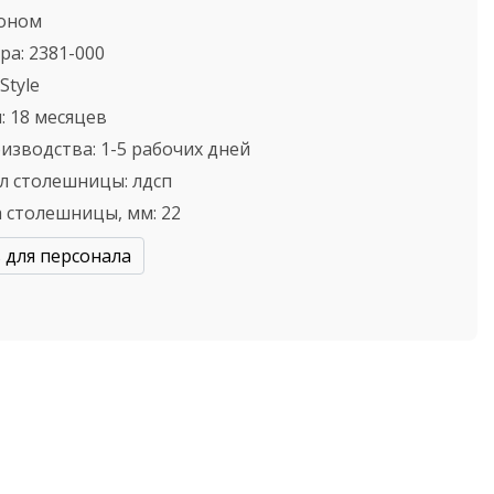
оном
ра:
2381-000
Style
:
18 месяцев
оизводства:
1-5 рабочих дней
л столешницы:
лдсп
 столешницы, мм:
22
 для персонала