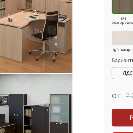
вяз
благородны
дуб наварр
Вариант
ЛДС
от
7 