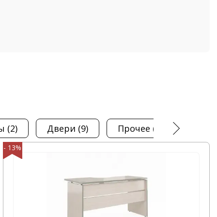
фы
(2)
двери
(9)
прочее
(1)
топ
- 13%