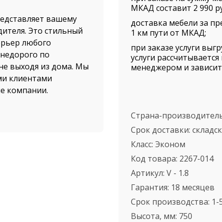
МКАД составит 2 990 ру
едставляет вашему
доставка мебели за пр
дителя. Это стильный
1 км пути от МКАД;
ерьер любого
при заказе услуги выг
 недорого по
услуги рассчитываетс
не выходя из дома. Мы
менеджером и зависит 
ми клиентами
ые компании.
а от нашего магазина
Страна-производител
 Доставка
Срок доставки:
складс
 автотранспортом
Класс:
Эконом
е по всем регионам
Код товара:
2267-014
тол для заседаний в
Артикул:
V - 1.8
стро оформить заказ
ас большого
Гарантия:
18 месяцев
Срок производства:
1-
Высота, мм:
750