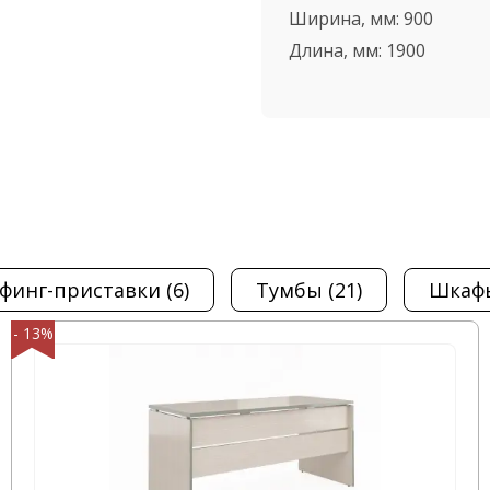
ель в самые короткие
Ширина, мм:
900
Длина, мм:
1900
етите наш офис,
ный проезд, д. 4,
ифинг-приставки
(6)
тумбы
(21)
шка
- 13%