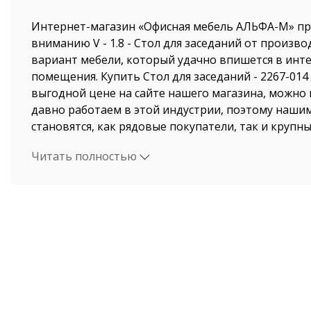
Интернет-магазин «Офисная мебель АЛЬФА-М» пр
вниманию V - 1.8 - Стол для заседаний от произво
вариант мебели, который удачно впишется в инт
помещения. Купить Стол для заседаний - 2267-014
выгодной цене на сайте нашего магазина, можно 
давно работаем в этой индустрии, поэтому наши
становятся, как рядовые покупатели, так и крупн
Читать полностью
Стоимость Стол для заседаний и быстрая доставк
поразит даже самых привередливых покупателей.
осуществляется по Москве и Московской области
компании ООО "Офисная мебель АЛЬФА-М", а такж
России. В нашем интернет-магазине вы найдете С
наличии - V - 1.8. Вы самостоятельно сможете бы
Стол для заседаний - 2267-014 и это не займет у в
количества времени.