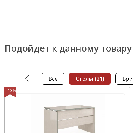
С нашей компании вы получите качественную меб
сроки.
Звоните нам по телефону
+7 495 106-69-99
или пос
который располагается по адресу: г. Москва, Поход
корп. 1, офис 602, 6-й этаж
Подойдет к данному товару
Все
столы
(21)
бр
- 13%