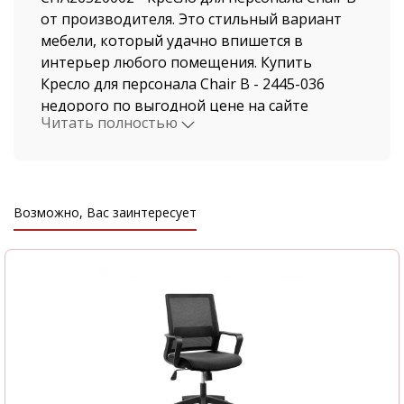
от производителя. Это стильный вариант
мебели, который удачно впишется в
интерьер любого помещения. Купить
Кресло для персонала Chair B - 2445-036
недорого по выгодной цене на сайте
Читать полностью
нашего магазина, можно не выходя из дома.
Мы давно работаем в этой индустрии,
поэтому нашими клиентами становятся, как
рядовые покупатели, так и крупные
Возможно, Вас заинтересует
компании.
Стоимость Кресло для персонала Chair B и
быстрая доставка от нашего магазина
поразит даже самых привередливых
покупателей. Доставка осуществляется по
Москве и Московской области
автотранспортом компании ООО "Офисная
мебель АЛЬФА-М", а также по всем