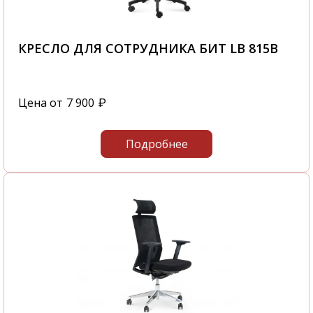
регионам России. В нашем интернет-
магазине вы найдете Кресло для персонала
Chair B в наличии - CHA26520002. Вы
КРЕСЛО ДЛЯ СОТРУДНИКА БИТ LB 815B
самостоятельно сможете быстро оформить
заказ Кресло для персонала Chair B - 2445-
036 и это не займет у вас большого
Цена от
7 900
₽
количества времени.
С нашей компании вы получите
Подробнее
качественную мебель в самые короткие
сроки.
Звоните нам по телефону
+7 495 106-69-99
или посетите наш офис, который
располагается по адресу: г. Москва,
Походный проезд, д. 4, корп. 1, офис 602, 6-й
этаж