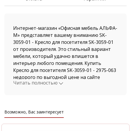
Интернет-магазин «Офисная мебель АЛЬФА-
М» представляет вашему вниманию SK-
3059-01 - Кресло для посетителя SK-3059-01
от производителя. Это стильный вариант
мебели, который удачно впишется в
интерьер любого помещения. Купить
Кресло для посетителя SK-3059-01 - 2975-063
недорого по выгодной цене на сайте
Читать полностью
нашего магазина, можно не выходя из дома.
Мы давно работаем в этой индустрии,
поэтому нашими клиентами становятся, как
рядовые покупатели, так и крупные
Возможно, Вас заинтересует
компании.
Стоимость Кресло для посетителя SK-3059-