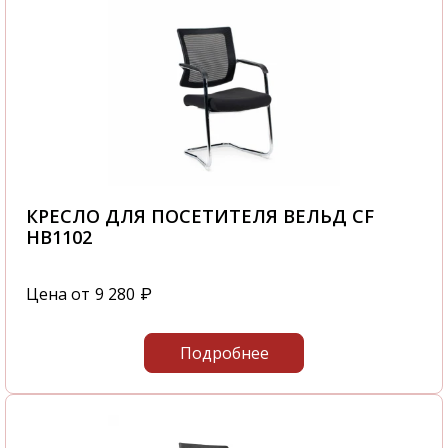
01 и быстрая доставка от нашего магазина
поразит даже самых привередливых
покупателей. Доставка осуществляется по
Москве и Московской области
автотранспортом компании ООО "Офисная
мебель АЛЬФА-М", а также по всем
регионам России. В нашем интернет-
магазине вы найдете Кресло для посетителя
SK-3059-01 в наличии - SK-3059-01. Вы
КРЕСЛО ДЛЯ ПОСЕТИТЕЛЯ ВЕЛЬД CF
самостоятельно сможете быстро оформить
HB1102
заказ Кресло для посетителя SK-3059-01 -
2975-063 и это не займет у вас большого
Цена от
9 280
₽
количества времени.
С нашей компании вы получите
Подробнее
качественную мебель в самые короткие
сроки.
Звоните нам по телефону
+7 495 106-69-99