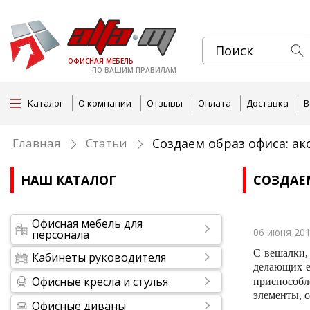
ОФИСНАЯ МЕБЕЛЬ
ПО ВАШИМ ПРАВИЛАМ
Каталог
О компании
Отзывы
Оплата
Доставка
В
Главная
Статьи
Создаем образ офиса: ак
НАШ КАТАЛОГ
СОЗДАЕМ
Офисная мебель для
06 июня 201
персонала
С вешалки,
Кабинеты руководителя
делающих е
Офисные кресла и стулья
приспособ
элементы, 
Офисные диваны