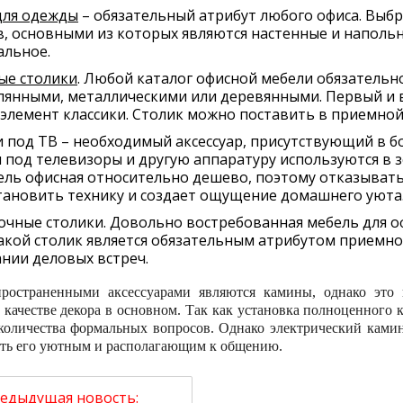
для одежды
– обязательный атрибут любого офиса. Выб
, основными из которых являются настенные и напольны
альное.
ые столики
. Любой каталог офисной мебели обязательн
лянными, металлическими или деревянными. Первый и 
элемент классики. Столик можно поставить в приемной
 под ТВ – необходимый аксессуар, присутствующий в 
 под телевизоры и другую аппаратуру используются в 
ель офисная относительно дешево, поэтому отказыватьс
тановить технику и создает ощущение домашнего уюта
чные столики. Довольно востребованная мебель для оф
Такой столик является обязательным атрибутом приемно
нии деловых встреч.
ространенными аксессуарами являются камины, однако это
в качестве декора в основном. Так как установка полноценного
количества формальных вопросов. Однако электрический ками
ать его уютным и располагающим к общению.
едыдущая новость: