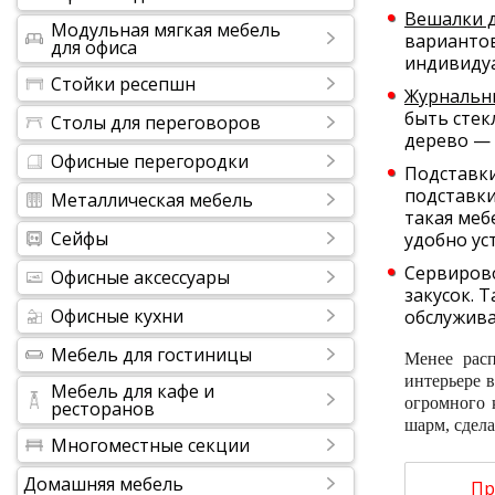
Вешалки 
Модульная мягкая мебель
вариантов
для офиса
индивиду
Стойки ресепшн
Журнальн
быть стек
Столы для переговоров
дерево — 
Офисные перегородки
Подставки
подставки
Металлическая мебель
такая меб
Сейфы
удобно ус
Сервирово
Офисные аксессуары
закусок. 
Офисные кухни
обслужива
Мебель для гостиницы
Менее расп
интерьере 
Мебель для кафе и
огромного 
ресторанов
шарм, сдел
Многоместные секции
Домашняя мебель
Пр