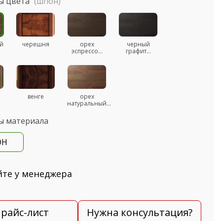
ы цвета
(шпон)
й
черешня
орех
черный
эспрессо...
графит...
венге
орех
натуральный...
ы материала
ОН
йте у менеджера
райс-лист
Нужна консультация?