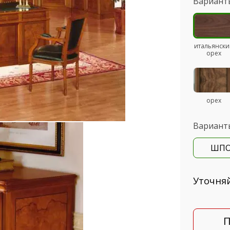
Вариант
итальянски
орех
орех
Вариант
ШП
Уточня
П