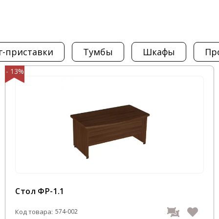
лассических цветах, наиболее
е», «Орех» и «Дуб молочный».
» до черного «Каштан венге» –
г-приставки
тумбы
шкафы
п
ого и дизайнерского решения для
- 13%
очень просто. Достаточно
бинета руководителя Forum в
. Мы не завышаем цены на
 руководителя Форум
«Офисная мебель АЛЬФА-М».
 офис доступной и качественной
Стол ФР-1.1
Код товара:
574-002