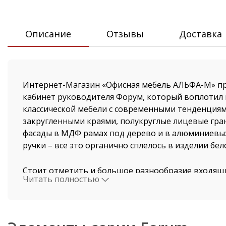
Описание
Отзывы
Доставка
Интернет-Магазин «Офисная мебель АЛЬФА-М» п
кабинет руководителя Форум, который воплотил в
классической мебели с современными тенденциям
закругленными краями, полукруглые лицевые гран
фасады в МДФ рамах под дерево и в алюминиевых
ручки – все это органично сплелось в изделии бе
Стоит отметить и большое разнообразие входящи
Читать полностью
несколько вариантов приставных и рабочих столо
стол (есть возможность собрать из модулей ова
размере), тумбы, гардеробы и шкафы для докуме
с поставщиками, все элементы кабинета Forum ест