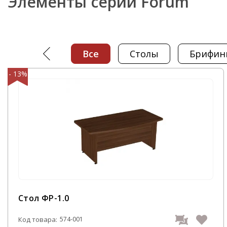
Элементы серии Forum
Изготавливается кабинет руководителя Форум в к
популярных для кабинетов: «Ольха», «Каштан венг
Цветовая гамма – от почти белого «Дуб молочный
Все
столы
брифин
подходит практически ко всем вариантам цветов
кабинета руководителя.
- 13%
Купить офисную мебель Форум от производителя 
оформить заказ на сайте компании. Стоимость ка
нашем интернет-магазине равна среднерыночной
реализуемую продукцию. Доставка кабинета для
осуществляется автотранспортом компании ООО 
С нашим интернет-магазином вы обустроите свой
мебелью.
Стол ФР-1.0
Код товара:
574-001