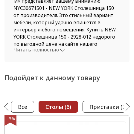
М» представляет вашему вниманию
NYC30671501 - NEW YORK Столешница 150
от производителя. Это стильный вариант
мебели, который удачно впишется в
интерьер любого помещения. Купить NEW
YORK Столешница 150 - 2928-012 недорого
по выгодной цене на сайте нашего
Читать полностью
магазина, можно не выходя из дома. Мы
давно работаем в этой индустрии, поэтому
нашими клиентами становятся, как рядовые
покупатели, так и крупные компании.
Подойдет к данному товару
Стоимость NEW YORK Столешница 150 и
быстрая доставка от нашего магазина
поразит даже самых привередливых
Все
столы
(6)
приставки
(7)
покупателей. Доставка осуществляется по
Москве и Московской области
- 5%
автотранспортом компании ООО "Офисная
мебель АЛЬФА-М", а также по всем