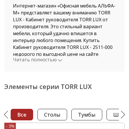
Интернет-магазин «Офисная мебель АЛЬФА-
М» представляет вашему вниманию TORR
LUX - Кабинет руководителя TORR LUX от
производителя. Это стильный вариант
мебели, который удачно впишется в
интерьер любого помещения. Купить
Кабинет руководителя TORR LUX - 2511-000
недорого по выгодной цене на сайте
Читать полностью
нашего магазина, можно не выходя из дома.
Мы давно работаем в этой индустрии,
поэтому нашими клиентами становятся, как
рядовые покупатели, так и крупные
Элементы серии TORR LUX
компании.
Стоимость Кабинет руководителя TORR LUX
и быстрая доставка от нашего магазина
Все
столы
тумбы
шка
поразит даже самых привередливых
покупателей. Доставка осуществляется по
- 3%