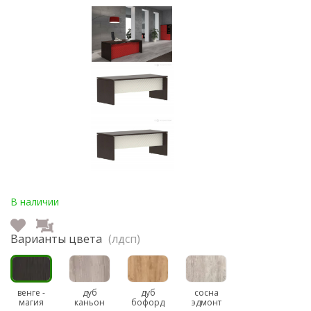
В наличии
Варианты цвета
(лдсп)
венге -
дуб
дуб
сосна
магия
каньон
бофорд
эдмонт