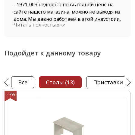
- 1971-003 недорого по выгодной цене на
сайте нашего магазина, можно не выходя из
дома. Мы давно работаем в этой индустрии,
Читать полностью
поэтому нашими клиентами становятся, как
рядовые покупатели, так и крупные
компании.
Подойдет к данному товару
Стоимость Стол и быстрая доставка от
нашего магазина поразит даже самых
привередливых покупателей. Доставка
осуществляется по Москве и Московской
Все
столы
(13)
приставки
(4)
области автотранспортом компании ООО
"Офисная мебель АЛЬФА-М", а также по всем
- 7%
регионам России. В нашем интернет-
магазине вы найдете Стол в наличии - А-3.
Вы самостоятельно сможете быстро
оформить заказ Стол - 1971-003 и это не
займет у вас большого количества времени.