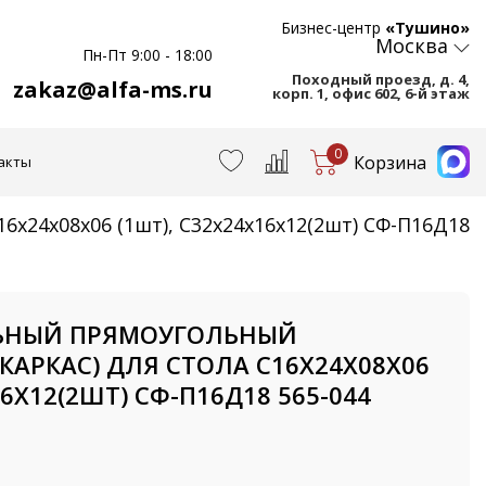
Бизнес-центр
«Тушино»
Москва
Пн-Пт 9:00 - 18:00
Походный проезд, д. 4,
zakaz@alfa-ms.ru
корп. 1, офис 602, 6-й этаж
0
Корзина
акты
6х24х08х06 (1шт), С32х24х16х12(2шт) СФ-П16Д18
ЬНЫЙ ПРЯМОУГОЛЬНЫЙ
 КАРКАС) ДЛЯ СТОЛА С16Х24Х08Х06
16Х12(2ШТ) СФ-П16Д18 565-044