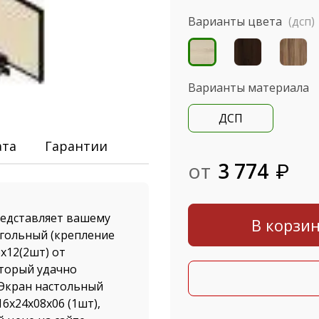
Варианты цвета
(дсп)
Варианты материала
ДСП
ата
Гарантии
от
3 774
₽
едставляет вашему
В корзи
гольный (крепление
6х12(2шт) от
оторый удачно
 Экран настольный
6х24х08х06 (1шт),