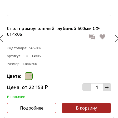
самостоятельно сможете быстро оформить
заказ Стол прямоугольный глубиной 600мм -
565-001 и это не займет у вас большого
количества времени.
Стол прямоугольный глубиной 600мм СФ-
С14х06
С нашей компании вы получите
качественную мебель в самые короткие
сроки.
Код товара:
565-002
Артикул:
СФ-С14х06
Звоните нам по телефону
+7 495 106-69-99
Размер:
1380x600
или посетите наш офис, который
располагается по адресу: г. Москва,
Цвета:
Походный проезд, д. 4, корп. 1, офис 602, 6-й
-
+
этаж
Цена: от
22 153
₽
В наличии
Подробнее
В корзину