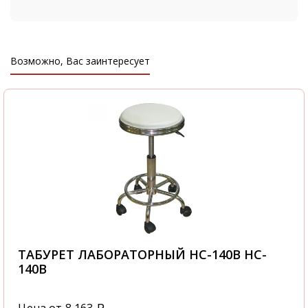
Мы давно работаем в этой индустрии,
поэтому нашими клиентами становятся, как
рядовые покупатели, так и крупные
Возможно, Вас заинтересует
компании.
Стоимость Кресло лабораторное HC-303 и
быстрая доставка от нашего магазина
поразит даже самых привередливых
покупателей. Доставка осуществляется по
Москве и Московской области
автотранспортом компании ООО "Офисная
мебель АЛЬФА-М", а также по всем
регионам России. В нашем интернет-
магазине вы найдете Кресло лабораторное
HC-303 в наличии - HC-303. Вы
ТАБУРЕТ ЛАБОРАТОРНЫЙ HC-140B HC-
самостоятельно сможете быстро оформить
140B
заказ Кресло лабораторное HC-303 - 2478-
036 и это не займет у вас большого