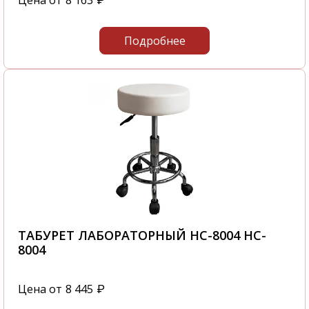
Цена от
8 163
₽
количества времени.
С нашей компании вы получите
Подробнее
качественную мебель в самые короткие
сроки.
Звоните нам по телефону
+7 495 106-69-99
или посетите наш офис, который
располагается по адресу: г. Москва,
Походный проезд, д. 4, корп. 1, офис 602, 6-й
этаж
ТАБУРЕТ ЛАБОРАТОРНЫЙ HC-8004 HC-
8004
Цена от
8 445
₽