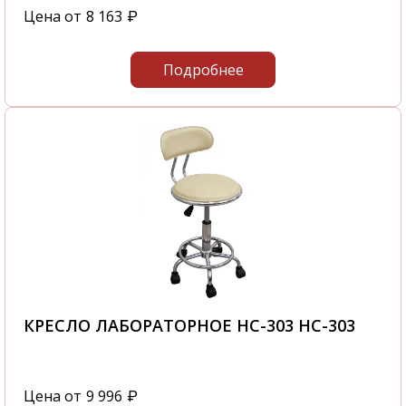
Цена от
8 163
₽
количества времени.
С нашей компании вы получите
Подробнее
качественную мебель в самые короткие
сроки.
Звоните нам по телефону
+7 495 106-69-99
или посетите наш офис, который
располагается по адресу: г. Москва,
Походный проезд, д. 4, корп. 1, офис 602, 6-й
этаж
КРЕСЛО ЛАБОРАТОРНОЕ HC-303 HC-303
Цена от
9 996
₽