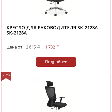
автотранспортом компании ООО "Офисная
мебель АЛЬФА-М", а также по всем
регионам России. В нашем интернет-
магазине вы найдете Кресло для
руководителя AL 750 в наличии - AL 750. Вы
КРЕСЛО ДЛЯ РУКОВОДИТЕЛЯ SK-2128A
самостоятельно сможете быстро оформить
SK-2128A
заказ Кресло для руководителя AL 750 -
2969-008 и это не займет у вас большого
Цена от
12 615
11 732
₽
₽
количества времени.
С нашей компании вы получите
Подробнее
качественную мебель в самые короткие
сроки.
- 7%
Звоните нам по телефону
+7 495 106-69-99
или посетите наш офис, который
располагается по адресу: г. Москва,
Походный проезд, д. 4, корп. 1, офис 602, 6-й
этаж