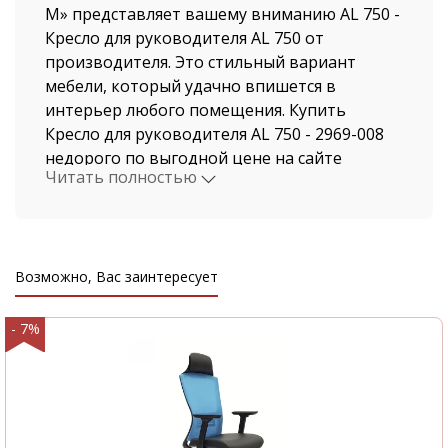
М» представляет вашему вниманию AL 750 -
Кресло для руководителя AL 750 от
производителя. Это стильный вариант
мебели, который удачно впишется в
интерьер любого помещения. Купить
Кресло для руководителя AL 750 - 2969-008
недорого по выгодной цене на сайте
Читать полностью
нашего магазина, можно не выходя из дома.
Мы давно работаем в этой индустрии,
поэтому нашими клиентами становятся, как
рядовые покупатели, так и крупные
Возможно, Вас заинтересует
компании.
Стоимость Кресло для руководителя AL 750
- 7%
и быстрая доставка от нашего магазина
поразит даже самых привередливых
покупателей. Доставка осуществляется по
Москве и Московской области