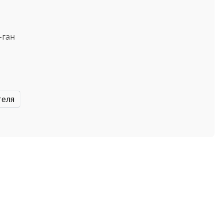
-ган
теля