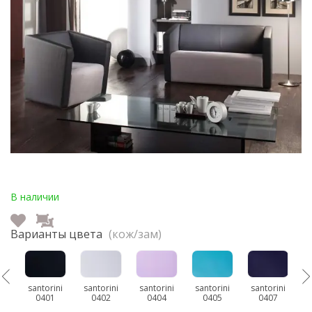
В наличии
Варианты цвета
(кож/зам)
ni
santorini
santorini
santorini
santorini
santorini
s
0401
0402
0404
0405
0407