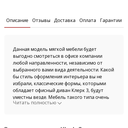
Описание
Отзывы
Доставка
Оплата
Гарантии
Данная модель мягкой мебели будет
выгодно смотреться в офисе компании
любой направленности, независимо от
выбранного вами вида деятельности. Какой
бы стиль оформления интерьера вы не
избрали, классические формы, которыми
обладает офисный диван Клерк 3, будут
уместны везде. Мебель такого типа очень
Читать полностью
удобна, она отличается значительной
компактностью и умеренной ценой. Это
сделало Клерк 3 диван за короткий срок
весьма популярным.