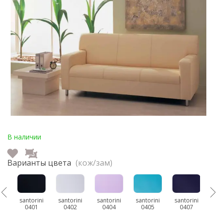
В наличии
Варианты цвета
(кож/зам)
ni
santorini
santorini
santorini
santorini
santorini
s
0401
0402
0404
0405
0407