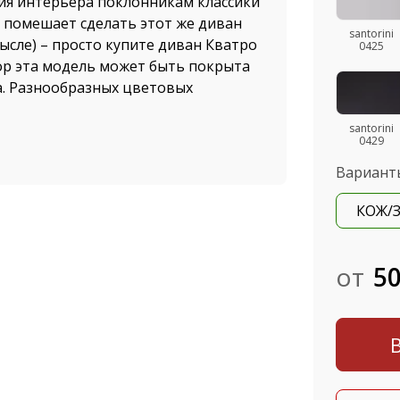
ния интерьера поклонникам классики
 помешает сделать этот же диван
santorini
мысле) – просто купите диван Кватро
0425
бор эта модель может быть покрыта
а. Разнообразных цветовых
santorini
0429
ким экологическим стандартам,
Вариант
ен он на современном
 конкурирует с престижной
КОЖ/
имуществом, которое имеет
для широкого круга покупателей.
ете заказать его в любое время.
от
50