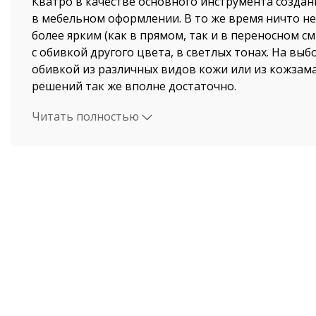
Кватро в качестве основного инструмента созда
в мебельном оформлении. В то же время ничто не
более ярким (как в прямом, так и в переносном с
с обивкой другого цвета, в светлых тонах. На вы
обивкой из различных видов кожи или из кожзам
решений так же вполне достаточно.
Читать полностью
Офисный диван Кватро соответствует самым жест
действующим в данное время в Европе. Изготовл
оборудовании и по качеству сборки и надежности
зарубежной мебелью. При этом безусловным пре
офисный диван Кватро, является цена, доступная 
Если вы решили приобрести диван Кватро, то мож