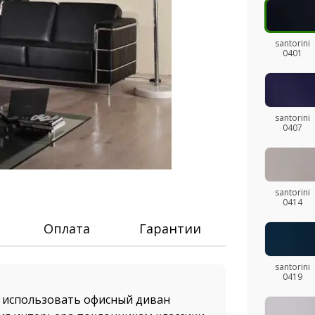
santorini
0401
santorini
0407
santorini
0414
Оплата
Гарантии
santorini
0419
т использовать офисный диван