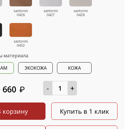
santorini
santorini
santorini
0426
0427
0428
santorini
0432
ы материала
ЗАМ
ЭКОКОЖА
КОЖА
-
+
 660
₽
В корзину
Купить в 1 клик