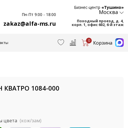
Бизнес-центр
«Тушино»
Москва
Пн-Пт 9:00 - 18:00
Походный проезд, д. 4,
zakaz@alfa-ms.ru
корп. 1, офис 602, 6-й этаж
0
Корзина
акты
 КВАТРО 1084-000
ы цвета
(кож/зам)