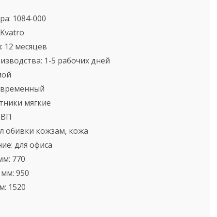
ра:
1084-000
Kvatro
:
12 месяцев
оизводства:
1-5 рабочих дней
мой
овременный
тники
мягкие
ДВП
л обивки
кожзам, кожа
ние:
для офиса
мм:
770
 мм:
950
м:
1520