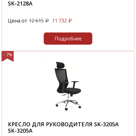
самостоятельно сможете быстро оформить
SK-2128A
заказ Кресло руководителя Drift M EVERPROF
- 1093-013 и это не займет у вас большого
Цена от
12 615
11 732
₽
₽
количества времени.
С нашей компании вы получите
Подробнее
качественную мебель в самые короткие
сроки.
- 7%
Звоните нам по телефону
+7 495 106-69-99
или посетите наш офис, который
располагается по адресу: г. Москва,
Походный проезд, д. 4, корп. 1, офис 602, 6-й
этаж
КРЕСЛО ДЛЯ РУКОВОДИТЕЛЯ SK-3205A
SK-3205A