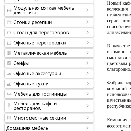
Новый кабин
Модульная мягкая мебель
коллекция
для офиса
итальянски
серии позв
Стойки ресепшн
способству
Столы для переговоров
для заседа
Офисные перегородки
В качестве
изюминок с
Металлическая мебель
смотрятся 
Сейфы
цветовым р
благородно
Офисные аксессуары
Фабрика кор
Офисные кухни
компаний «
Мебель для гостиницы
использов
качественн
Мебель для кафе и
республика
ресторанов
Многоместные секции
Компания 
ассортимен
Домашняя мебель