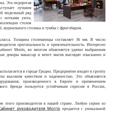
ка. Эта недорогая
уступает лучшим
ый модельный ряд
 с нотками уюта,
коллекции столов
й, журнального столика и тумбы с фригобаром.
класса. Толщина столешницы составляет 36 мм. В число
водителя оригинальность и привлекательность. Интересно
кабинет Morris, во многом объясняется удачно выбранным
ые декоры макассар и венге магия выглядят изысканно и
асполагается в городе Гродно. Предприятие входит в группу
тна высоким качеством и надежностью. Это объясняется
орудования, произведенного в Европе и применением
ского бренда пользуется устойчивым спросом в России,
ом этого производителя в нашей стране. Любую серию из
Кабинет руководителя Morris
продается с уникальной