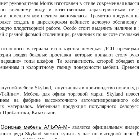
ет руководителя Morris изготовлен в стиле современная класси
 по внешнему виду и качественным характеристикам не 
м и немецким комплектам экономкласса. Грамотно продуманн
оляет создать в директорском кабинете деловую обстановку
ющую плодотворной работе. Особо стоит выделить наличие в 
ний с разной формой столешницы, различных по высоте стеллаже
 основного материала используется немецкая ДСП премиум-
ерии входят боковые проставки, которые придают столу руко
«парящие» топы шкафов. Та элегантность, которой обладает 
ешениям и колоритному глянцу поверхности мебели. Древесн
.
пусной мебели Skyland, запустившая в производство новинку, р
Тайпит». Мебель для офиса торговой марки Skyland извес
анием на фабрике высокоточного автоматизированного об
ых материалов. Мебельная продукция популярного белорус
х Прибалтики, Казахстане.
Офисная мебель АЛЬФА-М
«
» является официальным дилер
тного ряда Skyland можно купить у нас по выгодной цене.